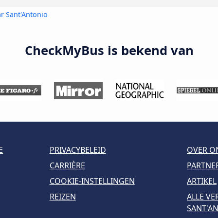
r Sant'Antonio
CheckMyBus is bekend van
E
PRIVACYBELEID
OVER O
CARRIÈRE
PARTNE
COOKIE-INSTELLINGEN
ARTIKEL
REIZEN
ALLE V
SANT'A