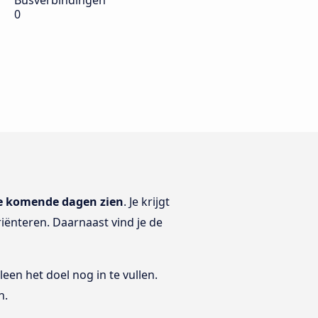
Busverbindingen
0
de komende dagen zien
. Je krijgt
riënteren. Daarnaast vind je de
leen het doel nog in te vullen.
n.