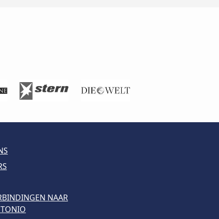
NS
RS
ERBINDINGEN NAAR
NTONIO