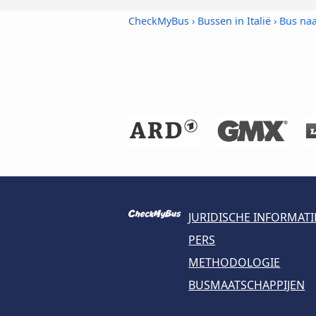
CheckMyBus
›
Bussen in Italië
› Bus naa
JURIDISCHE INFORMATI
PERS
METHODOLOGIE
BUSMAATSCHAPPIJEN