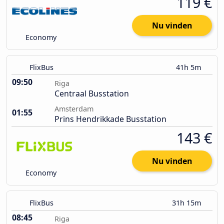
119 €
Nu vinden
Economy
FlixBus
41h 5m
09:50
Riga
Centraal Busstation
Amsterdam
01:55
Prins Hendrikkade Busstation
143 €
Nu vinden
Economy
FlixBus
31h 15m
08:45
Riga