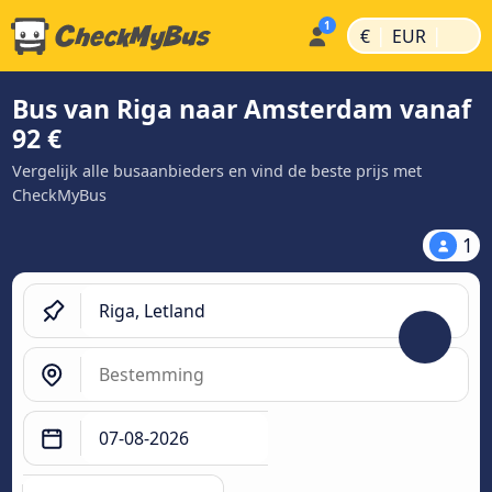
|
|
€
EUR
Bus van Riga naar Amsterdam vanaf
92 €
Vergelijk alle busaanbieders en vind de beste prijs met
CheckMyBus
1