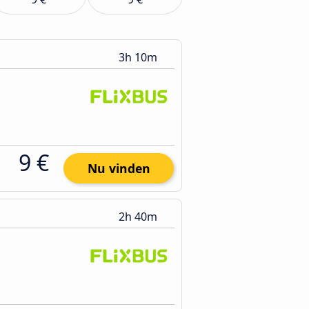
3h 10m
9 €
Nu vinden
2h 40m