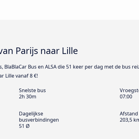
an Parijs naar Lille
us, BlaBlaCar Bus en ALSA die 51 keer per dag met de bus rei
r Lille vanaf 8 €!
Snelste bus
Vroegst
2h 30m
07:00
Dagelijkse
Afstand
busverbindingen
203,5 k
51 Ø