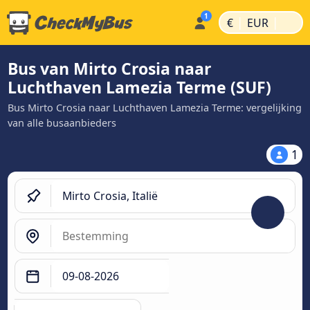
|
|
€
EUR
Bus van Mirto Crosia naar
Luchthaven Lamezia Terme (SUF)
Bus Mirto Crosia naar Luchthaven Lamezia Terme: vergelijking
van alle busaanbieders
1