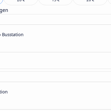
rgen
o Busstation
n
tion
n