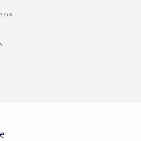
e bus
m
e