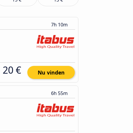
7h 10m
20 €
Nu vinden
6h 55m