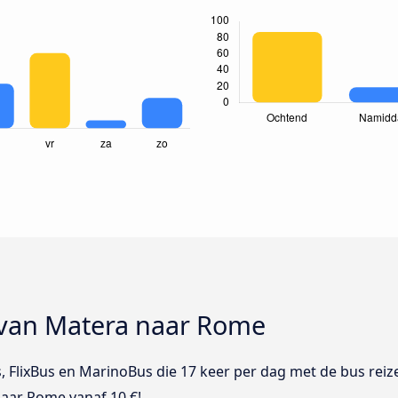
 van Matera naar Rome
bus, FlixBus en MarinoBus die 17 keer per dag met de bus r
naar Rome vanaf 10 €!