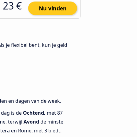
23 €
Nu vinden
Als je flexibel bent, kun je geld
jden en dagen van de week.
 dag is de
Ochtend,
met 87
e, terwijl
Avond
de minste
tera en Rome, met 3 biedt.