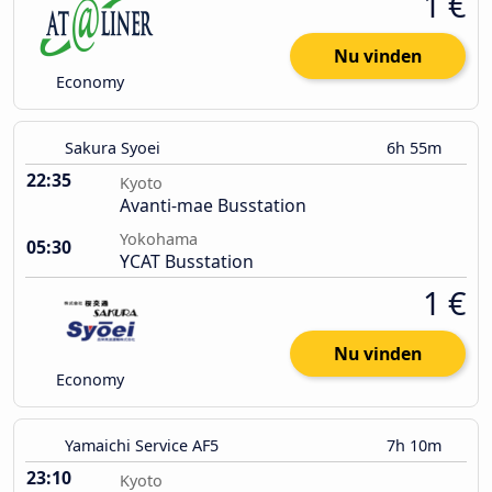
1 €
Nu vinden
Economy
Sakura Syoei
6h 55m
22:35
Kyoto
Avanti-mae Busstation
Yokohama
05:30
YCAT Busstation
1 €
Nu vinden
Economy
Yamaichi Service AF5
7h 10m
23:10
Kyoto