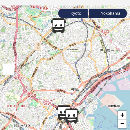
Kyoto
Yokohama
+
−