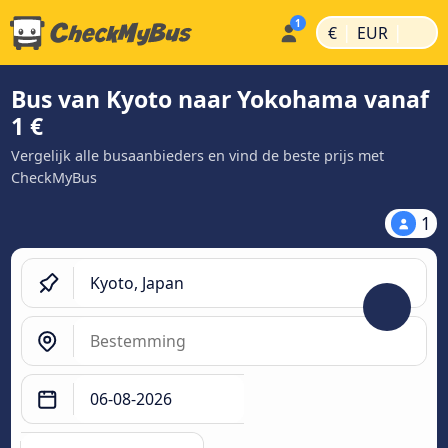
|
|
€
EUR
Bus van Kyoto naar Yokohama vanaf
1 €
Vergelijk alle busaanbieders en vind de beste prijs met
CheckMyBus
1