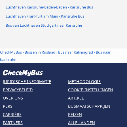
Luchthaven Karlsruhe/Baden-Baden - Karlsruhe Bus
Luchthaven Frankfurt am Main - Karlsruhe Bus
Bus van Luchthaven Stuttgart naar Karlsruhe
CheckMyBus
›
Bussen in Rusland
›
Bus naar Kaliningrad
›
Bus naar
Karlsruhe
JURIDISCHE INFORMATIE
METHODOLOGIE
PRIVACYBELEID
COOKIE-INSTELLINGEN
OVER ONS
ARTIKEL
PERS
BUSMAATSCHAPPIJEN
CARRIÈRE
REIZEN
PARTNERS
ALLE LANDEN