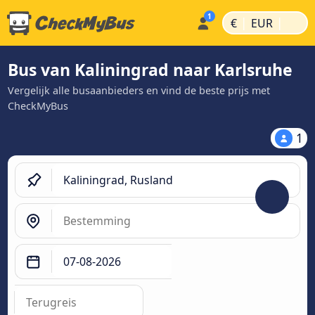
|
|
€
EUR
Bus van Kaliningrad naar Karlsruhe
Vergelijk alle busaanbieders en vind de beste prijs met
CheckMyBus
1