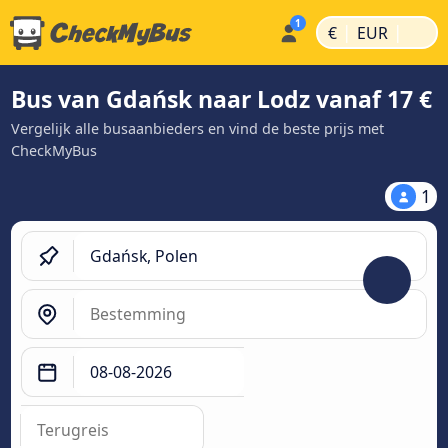
|
|
€
EUR
Bus van Gdańsk naar Lodz vanaf 17 €
Vergelijk alle busaanbieders en vind de beste prijs met
CheckMyBus
1