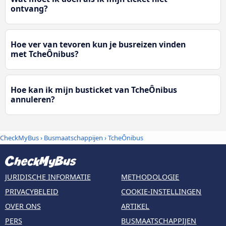
ontvang?
Hoe ver van tevoren kun je busreizen vinden
met TcheÔnibus?
Hoe kan ik mijn busticket van TcheÔnibus
annuleren?
CheckMyBus
›
Busmaatschappijen
› TcheÔnibus
JURIDISCHE INFORMATIE
METHODOLOGIE
PRIVACYBELEID
COOKIE-INSTELLINGEN
OVER ONS
ARTIKEL
PERS
BUSMAATSCHAPPIJEN