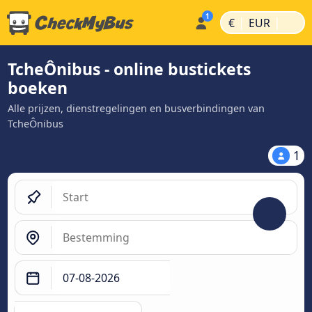
|
|
€
EUR
TcheÔnibus - online bustickets
boeken
Alle prijzen, dienstregelingen en busverbindingen van
TcheÔnibus
1