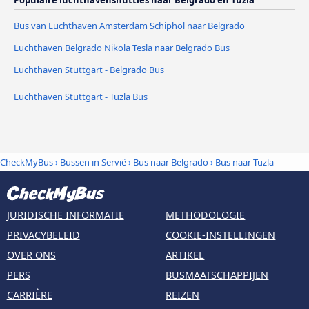
Bus van Luchthaven Amsterdam Schiphol naar Belgrado
Luchthaven Belgrado Nikola Tesla naar Belgrado Bus
Luchthaven Stuttgart - Belgrado Bus
Luchthaven Stuttgart - Tuzla Bus
CheckMyBus
›
Bussen in Servië
›
Bus naar Belgrado
›
Bus naar Tuzla
JURIDISCHE INFORMATIE
METHODOLOGIE
PRIVACYBELEID
COOKIE-INSTELLINGEN
OVER ONS
ARTIKEL
PERS
BUSMAATSCHAPPIJEN
CARRIÈRE
REIZEN