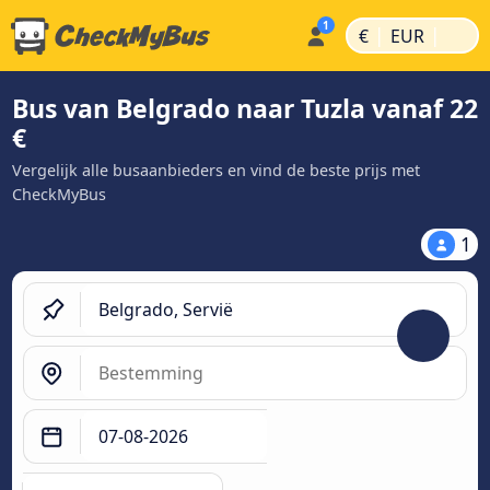
|
|
€
EUR
Bus van Belgrado naar Tuzla vanaf 22
€
Vergelijk alle busaanbieders en vind de beste prijs met
CheckMyBus
1