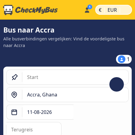
|
|
€
EUR
Bus naar Accra
Alle busverbindingen vergelijken: Vind de voordeligste bus
naar Accra
1